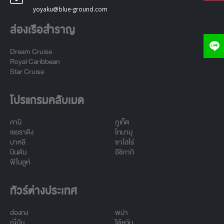
yoyaku@blue-ground.com
ล่องเรือสำราญ
Dream Cruise
Royal Caribbean
Star Cruise
โปรแกรมคลับเมด
คานิ
ภูเก็ต
เชอราติง
โทมามุ
บาหลี
ซาโฮโร่
บินตัน
อิชิกากิ
ฟิโนลูห์
ทัวร์ต่างประเทศ
ฮ่องกง
พม่า
ญี่ปุ่น
ไต้หวัน