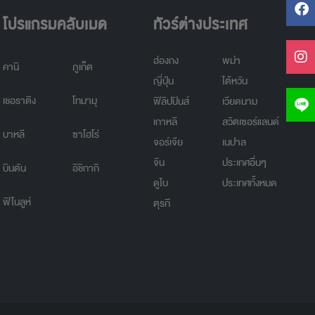
โปรแกรมคลับเมด
ทัวร์ต่างประเทศ
ฮ่องกง
พม่า
คานิ
ภูเก็ต
ญี่ปุ่น
ไต้หวัน
เชอราติง
โทมามุ
ฟิลิปปินส์
เวียดนาม
เกาหลี
สวิตเซอร์แลนด์
บาหลี
ซาโฮโร่
จอร์เจีย
เนปาล
จีน
ประเทศอื่นๆ
บินตัน
อิชิกากิ
ดูไบ
ประเทศทั้งหมด
ฟิโนลูห์
ตุรกี