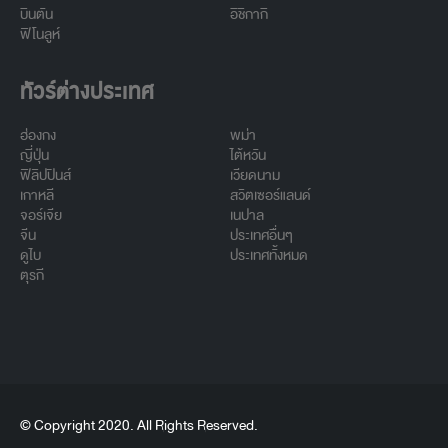
บินตัน
อิชิกากิ
ฟิโนลูห์
ทัวร์ต่างประเทศ
ฮ่องกง
พม่า
ญี่ปุ่น
ไต้หวัน
ฟิลิปปินส์
เวียดนาม
เกาหลี
สวิตเซอร์แลนด์
จอร์เจีย
เนปาล
จีน
ประเทศอื่นๆ
ดูไบ
ประเทศทั้งหมด
ตุรกี
© Copyright 2020. All Rights Reserved.