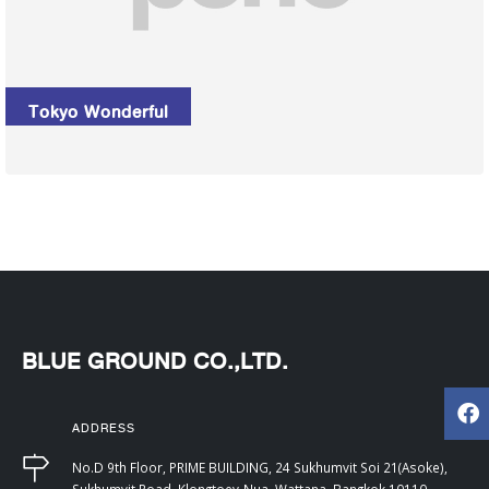
Tokyo Wonderful
BLUE GROUND CO.,LTD.
ADDRESS
No.D 9th Floor, PRIME BUILDING, 24 Sukhumvit Soi 21(Asoke),
Sukhumvit Road, Klongtoey-Nua, Wattana, Bangkok 10110,