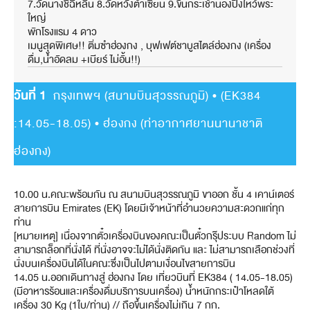
7.วัดนางชีฉีหลิน 8.วัดหวังต้าเซียน 9.ขึ้นกระเช้านองปิงไหว้พระ
ใหญ่
พักโรงแรม 4 ดาว
เมนูสุดพิเศษ!! ติ่มซำฮ่องกง , บุฟเฟต์ชาบูสไตล์ฮ่องกง (เครื่อง
ดื่ม,น้ำอัดลม +เบียร์ ไม่อั้น!!)
วันที่ 1
กรุงเทพฯ (สนามบินสุวรรณภูมิ) • (EK384
:14.05-18.05) • ฮ่องกง (ท่าอากาศยานนานาชาติ
ฮ่องกง)
10.00 น.คณะพร้อมกัน ณ สนามบินสุวรรณภูมิ ขาออก ชั้น 4 เคาน์เตอร์
สายการบิน Emirates (EK) โดยมีเจ้าหน้าที่อำนวยความสะดวกแก่ทุก
ท่าน
[หมายเหตุ] เนื่องจากตั๋วเครื่องบินของคณะเป็นตั๋วกรุ๊ประบบ Random ไม่
สามารถล็อกที่นั่งได้ ที่นั่งอาจจะไม่ได้นั่งติดกัน และ ไม่สามารถเลือกช่วงที่
นั่งบนเครื่องบินได้ในคณะซึ่งเป็นไปตามเงื่อนไขสายการบิน
14.05 น.ออกเดินทางสู่ ฮ่องกง โดย เที่ยวบินที่ EK384 ( 14.05-18.05)
(มีอาหารร้อนและเครื่องดื่มบริการบนเครื่อง) น้ำหนักกระเป๋าโหลดใต้
เครื่อง 30 Kg (1ใบ/ท่าน) // ถือขึ้นเครื่องไม่เกิน 7 กก.