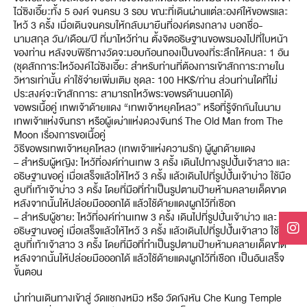
ไฉ่ซิงเอี๊ยะทั้ง 5 องค์ จนครบ 3 รอบ ขณะที่เดินผ่านแต่ละองค์ให้ขอพรและ
ไหว้ 3 ครั้ง เมื่อเดินจนครบให้กลับมายืนที่องค์ตรงกลาง บอกชื่อ-
นามสกุล วัน/เดือน/ปี ที่มาไหว้ท่าน ตั้งจิตอธิษฐานขอพรมองไปที่ใบหน้า
ของท่าน หลังจบพิธีทางวัดจะมอบก้อนทองเป็นของที่ระลึกให้คนละ 1 อัน
(ชุดสักการะไหว้องค์ไฉ่ซิงเอี๊ยะ สำหรับท่านที่ต้องการเข้าสักการะภายใน
วิหารเท่านั้น ค่าใช้จ่ายเพิ่มเติม ชุดละ 100 HK$/ท่าน ส่วนท่านใดที่ไม่
ประสงค์จะเข้าสักการะ สามารถไหว้พระขอพรด้านนอกได้)
ขอพรเนื้อคู่ เทพเจ้าด้ายแดง “เทพเจ้าหยุคโหลว” หรือที่รู้จักกันในนาม
เทพเจ้าแห่งจันทรา หรือผู้เฒ่าแห่งดวงจันทร์ The Old Man from The
Moon เรื่องการขอเนื้อคู่
วิธีขอพรเทพเจ้าหยุคโหลว (เทพเจ้าแห่งความรัก) ผู้ผูกด้ายแดง
– สำหรับผู้หญิง: ไหว้ที่องค์ท่านเทพ 3 ครั้ง เดินไปทางรูปปั้นเจ้าสาว และ
อธิษฐานขอคู่ เมื่อเสร็จแล้วให้ไหว้ 3 ครั้ง แล้วเดินไปที่รูปปั้นเจ้าบ่าว ใช้มือ
ลูบที่เท้าเจ้าบ่าว 3 ครั้ง โดยที่มือที่ทำเป็นรูปตามป้ายห้ามคลายเด็ดขาด
หลังจากนั้นให้ปล่อยมือออกได้ แล้วใช้ด้ายแดงผูกไว้ที่เชือก
– สำหรับผู้ชาย: ไหว้ที่องค์ท่านเทพ 3 ครั้ง เดินไปที่รูปปั่นเจ้าบ่าว และ
อธิษฐานขอคู่ เมื่อเสร็จแล้วให้ไหว้ 3 ครั้ง แล้วเดินไปที่รูปปั้นเจ้าสาว ใช้มือ
ลูบที่เท้าเจ้าสาว 3 ครั้ง โดยที่มือที่ทำเป็นรูปตามป้ายห้ามคลายเด็ดขาด
หลังจากนั้นให้ปล่อยมือออกได้ แล้วใช้ด้ายแดงผูกไว้ที่เชือก เป็นอันเสร็จ
ขั้นตอน
นำท่านเดินทางเข้าสู่ วัดแชกงหมิว หรือ วัดกังหัน Che Kung Temple