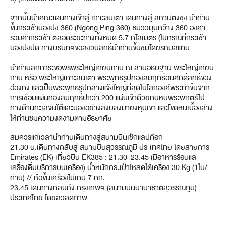
จากนั้นนำคณะเดินทางเข้าสู่ เกาะลันเตา เดินทางสู่ สถานีตงชุง นำท่าน
ขึ้นกระเช้านองปิง 360 (Ngong Ping 360) ชมวิวมุมกว้าง 360 องศา
รวมค่ากระเช้า ตลอดระยะทางทั้งหมด 5.7 กิโลเมตร (ในกรณีที่กระเช้า
นองปิงปิด ทางบริษัทฯขอสงวนสิทธิ์นำท่านขึ้นชมโดยรถบัสแทน
นำท่านสักการะขอพรพระใหญ่เทียนถาน ณ ลานอธิษฐาน พระใหญ่เทียน
ถาน หรือ พระใหญ่เกาะลันเตา พระพุทธรูปทองสัมฤทธิ์อันศักดิ์สิทธิ์ของ
ฮ่องกง และเป็นพระพุทธรูปกลางแจ้งใหญ่ที่สุดในโลกองค์พระทำขิ้นจาก
การเชื่อมแผ่นทองสัมฤทธิ์ปกว่า 200 แผ่นเข้าด้วยกันหันพระพักตร์ไป
ทางด้านทะเลจีนใต้และมองอย่างสงบลงมายังหุบเขา และโขดหินเบื้องล่าง
ให้ท่านชมความงดงามตามอัธยาศัย
สมควรแก่เวลานำท่านเดินทางสู่สนามบินเช็กแลปก๊อก
21.30 น.เดินทางกลับสู่ สนามบินสุวรรณภูมิ ประเทศไทย โดยสายการ
Emirates (EK) เที่ยวบิน EK385 : 21.30-23.45 (มีอาหารร้อนและ
เครื่องดื่มบริการบนเครื่อง) น้ำหนักกระเป๋าโหลดใต้เครื่อง 30 Kg (1ใบ/
ท่าน) // ถือขึ้นเครื่องไม่เกิน 7 กก.
23.45 เดินทางกลับถึง กรุงเทพฯ (สนามบินนานาชาติสุวรรณภูมิ)
ประเทศไทย โดยสวัสดิภาพ