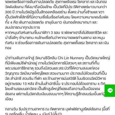
ขอพรพเรื่องการเดินทางปลอดภัย สุขภาพแข็งแรง โชคลาภ และเงินทอง
วัดดังฮ่องกง ที่ดังมาถึงเมืองไทย เป็นวัดที่มีประวัติศาสตร์ยาวนานกว่า
300 ปี ภายในวัดมีรูปปั้นสีทองเหลืองอร่าม ตั้งตระง่านทั้งซ้ายและขวา
เป็นวัดศักดิ์สิทธิ์ที่มีความเชื่อในเรื่องกังหันลม โดยความหมายของใบพัด
ทั้ง 4 คือ เดินทางปลอดภัย อายุยืนยาว เงินทองไหลมาเทมา และ
สมปรารถนาทุกประการ
หากหมุนกังหันตามเข็มนาฬิกา 3 รอบ จะพัดพาเอาสิ่งไม่ดีออกชีวิต และ
นำสิ่งดีๆ เข้ามาแทน คนไทยเชื่อกันว่าหากมาขอพรท่านแชกง และหมุน
กังหัน จะช่วยเรื่องการเดินทางปลอดภัย สุขภาพแข็งแรง โชคลาภ และเงิน
ทอง
นำท่านเดินทางเข้าสู่ วัดนางชีฉีหลิน Chi Lin Nunnery เป็นวัดขนาดใหญ่
ที่มีเพียงแม่ชีพำนักอยู่ ภายในวัดมีอาคารไม้สวยๆ และสถานที่เก็บ
พระบรมสารีริกธาตุ รวมถึงมีสวนและสระบัวที่ให้ความสงบแก่ดวง
วิญญาณ วัดมีขนาดใหญ่โตและสวยงามมาก ประกอบไปด้วยส่วนที่เป็น
วัด สำนักชี สวนจีน ที่พัก และร้านอาหารมังสวิรัติ ในบริเวณวัดมีวิหาร
อยู่รายรอบ 13 หลัง ด้านในสำนักชีนั้น จะประกอบไปด้วยอาราม 4 ทิศ
โดยด้านรอบนอกวัดจะเป็นตึกสูงใหญ่ที่แสดงถึงความเป็นเมืองของ
ฮ่องกง แต่ภายในวัดกลับเงียบสงบมากๆ ให้ความรู้สึกสงบร่มเย็นแก่ผู้ไป
เยือน
กลางวัน รับประทานอาหาร ณ ภัตตาคาร บุฟเฟต์ชาบูสไตล์ฮ่องกง (มื้อที่
5) (เครื่องดื่ม น้ำอัดลม + เบียร์ ไม่อั้น!!)