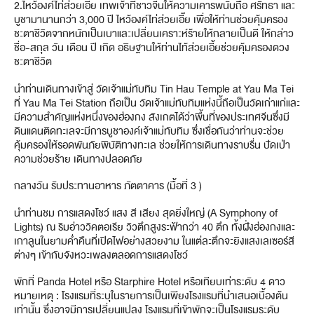
2.ไหว้องค์ไท่ส่วยเอี๊ย เทพเจ้าที่ชาวจีนให้ความเคารพนับถือ ศรัทธา และ
บูชามานานกว่า 3,000 ปี ไหว้องค์ไท่ส่วยเอี๊ย เพื่อให้ท่านช่วยคุ้มครอง
ชะตาชีวิตจากหนักเป็นเบาและเปลี่ยนเคราะห์ร้ายให้กลายเป็นดี ให้กล่าว
ชื่อ-สกุล วัน เดือน ปี เกิด อธิษฐานให้ท่านไท้ส่วยเอี้ยช่วยคุ้มครองดวง
ชะตาชีวิต
นำท่านเดินทางเข้าสู่ วัดเจ้าแม่ทับทิม Tin Hau Temple at Yau Ma Tei
ที่ Yau Ma Tei Station ถือเป็น วัดเจ้าแม่ทับทิมแห่งนี้ถือเป็นวัดเก่าแก่และ
มีความสำคัญแห่งหนึ่งของฮ่องกง สังเกตได้ว่าพื้นที่ของประเทศจีนซึ่งมี
ดินแดนติดทะเลจะมีการบูชาองค์เจ้าแม่ทับทิม ซึ่งเชื่อกันว่าท่านจะช่วย
คุ้มครองให้รอดพันภัยพิบัติทางทะเล ช่วยให้การเดินทางราบรื่น ปัดเป่า
ความช่วยร้าย เดินทางปลอดภัย
กลางวัน รับประทานอาหาร ภัตตาคาร (มื้อที่ 3 )
นำท่านชม การแสดงโชว์ แสง สี เสียง สุดยิ่งใหญ่ (A Symphony of
Lights) ณ ริมอ่าววิคตอเรีย วิวตึกสูงระฟ้ากว่า 40 ตึก ทั้งฝั่งฮ่องกงและ
เกาลูนในยามค่ำคืนที่เปิดไฟอย่างสวยงาม ในแต่ละตึกจะยิงแสงเลเซอร์สี
ต่างๆ เข้ากับจังหวะเพลงตลอดการแสดงโชว์
พักที่ Panda Hotel หรือ Starphire Hotel หรือเทียบเท่าระดับ 4 ดาว
หมายเหตุ : โรงแรมที่ระบุในรายการเป็นเพียงโรงแรมที่นำเสนอเบื้องต้น
เท่านั้น ซึ่งอาจมีการเปลี่ยนแปลง โรงแรมที่เข้าพักจะเป็นโรงแรมระดับ