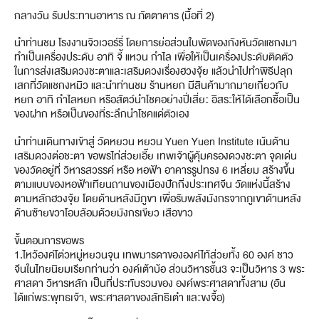
กลางวัน รับประทานอาหาร ณ ภัตตาคาร (มื้อที่ 2)
นำท่านชม โรงงานจิวเวอร์รี่ โดยการย่อส่วนใบพัดของกังหันวัดแชกงมา
ทำเป็นเครื่องประดับ อาทิ จี้ แหวน กำไล เพื่อให้เป็นเครื่องประดับติดตัว
ในการส่งเสริมดวงชะตาและเสริมดวงเรื่องฮวงจุ้ย แล้วนำไปทำพิธีปลุก
เสกที่วัดแชกงหมิว และนำท่านชม ร้านหยก มีสินค้ามากมายเกี่ยวกับ
หยก อาทิ กำไลหยก หรือสัตว์นำโชคอย่างปี่เสี่ยะ อิสระให้ได้เลือกชื้อเป็น
ของฝาก หรือเป็นของที่ระลึกนำโชคแด่ตัวเอง
นำท่านเดินทางเข้าสู่ วัดหยวน หยวน Yuen Yuen Institute เน้นด้าน
เสริมดวงต่อชะตา ขอพรไท่ส่วยเอี๊ย เทพเจ้าผู้คุ้มครองดวงชะตา จุดเด่น
ของวัดอยู่ที่ วิหารสวรรค์ หรือ หอฟ้า อาคารรูปทรง 6 เหลี่ยม สร้างขึ้น
ตามแบบของหอฟ้าเทียนถานของเมืองปักกิ่งประเทศจีน วัดแห่งนี้สร้าง
ตามหลักฮวงจุ้ย โดยด้านหลังมีภูขา เพื่อรับพลังมังกรจากภูเขาด้านหลัง
ด้านซ้ายขวาโอบล้อมด้วยมังกรเขียว เสือขาว
ขั้นตอนการขอพร
1.ไหว้องค์โต่วหมู่หยวนจุน เทพมารดาขององค์ไท้ส่วยทั้ง 60 องค์ ชาว
จีนในไทยนิยมเรียกท่านว่า องค์เต้าบ้อ ส่วนวิหารชั้น3 จะเป็นวิหาร 3 พระ
ศาสดา วิหารหลัก เป็นที่ประทับรวมของ องค์พระศาสดาทั้งสาม (อัน
ได้แก่พระพุทธเจ้า, พระศาสดาของลัทธิเต๋า และขงจื้อ)