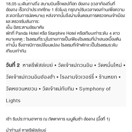
18.05 น.เดินทางถึง สนามบินเช็กแลปก๊อก ฮ่องกง (เวลาท้องถิ่นที่
ฮ่องกง เร็วกว่าประเทศไทย 1 ชั่วโมง) กรุณาปรับเวลาของท่านเพื่อความ
สะดวกในการนัดหมาย) หลังจากนั้นจึงผ่านขั้นตอนการตรวจคนเข้าเมือง
และตรวจรับสัมภาระ
เย็น อิสระตามอัธยาศัย
พักที่ Panda Hotel หรือ Starphire Hotel หรือเทียบเท่าระดับ 4 ดาว
หมายเหตุ : โรงแรมที่ระบุในรายการเป็นเพียงโรงแรมที่นำเสนอเบื้องต้น
เท่านั้น ซึ่งอาจมีการเปลี่ยนแปลง โรงแรมที่เข้าพักจะเป็นโรงแรมระดับ
เทียบเท่ากัน
วันที่ 2
หาดรีพัสล์เบย์ • วัดเจ้าแม่กวนอิม • วัดหมั่นโหม่ •
วัดเจ้าแม่กวนอิมฮ่องฮำ • โรงงานจิวเวอร์รี่ • ร้านหยก •
วัดหยวนหยวน • วัดเจ้าแม่ทับทิม • Symphony of
Lights
เช้า รับประทานอาหาร ณ ภัตตาคาร เมนูติ่มซํา ฮ่องกง (มื้อที่ 1)
นำท่านสู่ หาดรีพัสล์เบย์