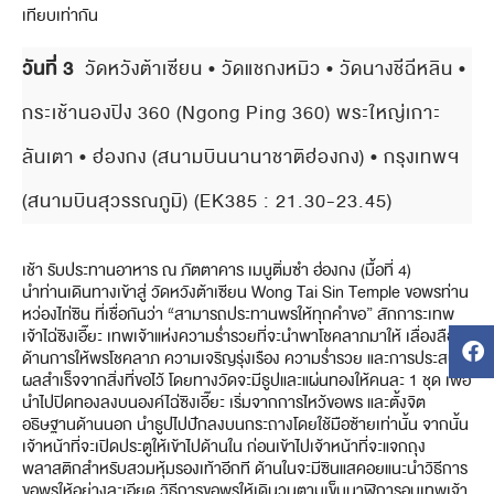
เทียบเท่ากัน
วันที่ 3
วัดหวังต้าเซียน • วัดแชกงหมิว • วัดนางชีฉีหลิน •
กระเช้านองปิง 360 (Ngong Ping 360) พระใหญ่เกาะ
ลันเตา • ฮ่องกง (สนามบินนานาชาติฮ่องกง) • กรุงเทพฯ
(สนามบินสุวรรณภูมิ) (EK385 : 21.30-23.45)
เช้า รับประทานอาหาร ณ ภัตตาคาร เมนูติ่มซํา ฮ่องกง (มื้อที่ 4)
นำท่านเดินทางเข้าสู่ วัดหวังต้าเซียน Wong Tai Sin Temple ขอพรท่าน
หว่องไท่ซิน ที่เชื่อกันว่า “สามารถประทานพรให้ทุกคำขอ” สักการะเทพ
เจ้าไฉ่ซิงเอี๊ยะ เทพเจ้าแห่งความร่ำรวยที่จะนำพาโชคลาภมาให้ เลื่องลือใน
ด้านการให้พรโชคลาภ ความเจริญรุ่งเรือง ความร่ำรวย และการประสบ
ผลสำเร็จจากสิ่งที่ขอไว้ โดยทางวัดจะมีธูปและแผ่นทองให้คนละ 1 ชุด เพื่อ
นำไปปิดทองลงบนองค์ไฉ่ซิงเอี๊ยะ เริ่มจากการไหว้ขอพร และตั้งจิต
อธิษฐานด้านนอก นำธูปไปปักลงบนกระถางโดยใช้มือซ้ายเท่านั้น จากนั้น
เจ้าหน้าที่จะเปิดประตูให้เข้าไปด้านใน ก่อนเข้าไปเจ้าหน้าที่จะแจกถุง
พลาสติกสำหรับสวมหุ้มรองเท้าอีกที ด้านในจะมีซินแสคอยแนะนำวิธีการ
ขอพรให้อย่างละเอียด วิธีการขอพรให้เดินวนตามเข็มนาฬิการอบเทพเจ้า