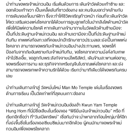
นำท่านขอพรเจ้าแม่กวนอิม เริ่มต้นด้วยการ เดินเข้าวัดด้วยเท้าซ้าย และ
ออกด้วยเท้าขวา เป็นเคล็ดลับที่ชาวฮ่องกง และคนจีนบอกว่าคล้ายกับ
การเดินของเข็มนาฬิกา ซึ่งจะทำให้ชีวิตเจริญก้าวหน้า ก่อนที่จะเดินเข้าวัด
ให้แวะเสริมดวงแห่งโชคลาภได้ด้วยการลูบลูกแก้วในปากสิงโตด้านหน้าวัด
เพื่อให้มีแต่ความโชคดี หากเดินทางเข้ามาภายในวัดแล้วด้านซ้ายมือจะ
เป็นที่ประดิษฐานเจ้าแม่กวนอิม และด้านขวามือจะเป็นที่ประดิษฐานเจ้าแม่
ทับทิม เทพแห่งท้องทะเลที่คอยปกปักรักษาชาวประมงและยังเป็นเทพแห่ง
โชคลาภ สามารถขอพรกับเจ้าแม่กวนอิมปางประทานพร, ขอพรให้
ป้องกันจากภัยอันตรายกับเจ้าแม่ทับทิม, ขอโชคลาภความมั่งคั่งกับเทพ
เจ้าไฉ่ซิงเอี้ย, ขอลูกกับพระสังกัจจายน์โพธิสัตว์, เดินข้ามสะพานต่ออายุ,
ขอพรเรื่องการงาน และธุรกิจจากเหรียญจีนโบราณแต่งโชคลาภ และยัง
สามารถขอพรเทพเจ้าความรักได้ด้วย เรียกว่ามาทีเดียวได้ขอพรกันครบ
เลย
นำท่านเดินทางเข้าสู่ วัดหมั่นโหม่ Man Mo Temple เด่นในเรื่องขอพร
ด้านการเรียน เป็นวัดเก่าแก่ที่สุดบนเกาะฮ่องกง
นำท่านเดินทางเข้าสู่ วัดเจ้าแม่กวนอิมฮ่องฮำ Kwun Yam Temple
Hung Hom ที่นี่มีชื่อเสียงในเรื่องของ “พิธียืมเงินเจ้าแม่กวนอิม” หรือ ที่
เรียกอีกชื่อว่า ที่“วันเปิดทรัพย์” เชื่อกันว่าจะนำพาลาภก้อนใหญ่มาให้อีก
ทั้งยังขึ้นชื่อในเรื่องของเซียมซีแม่นมากอีกด้วย ผู้คนมักมาขอพรเจ้าแม่
กวนอิมเพื่อขอพรโชคลาภ