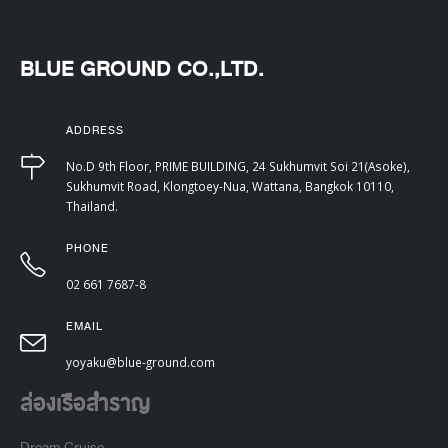
BLUE GROUND CO.,LTD.
ADDRESS
No.D 9th Floor, PRIME BUILDING, 24 Sukhumvit Soi 21(Asoke),
Sukhumvit Road, Klongtoey-Nua, Wattana, Bangkok 10110,
Thailand.
PHONE
02 661 7687-8
EMAIL
yoyaku@blue-ground.com
ล่องเรือสำราญ
Dream Cruise