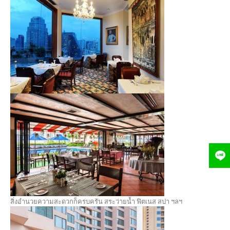
สิ่งอำนวยความสะดวกก็ครบครัน สระว่ายน้ำ ฟิตเนส สปา ฯลฯ