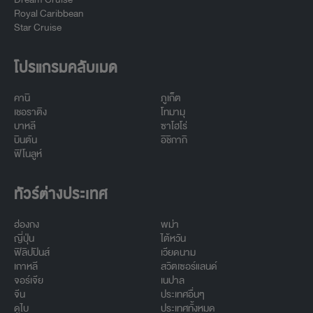
Royal Caribbean
Star Cruise
โปรแกรมคลับเมด
คานิ
ภูเก็ต
เชอราติง
โทมามุ
บาหลี
ซาโฮโร่
บินตัน
อิชิกากิ
ฟิโนลูห์
ทัวร์ต่างประเทศ
ฮ่องกง
พม่า
ญี่ปุ่น
ไต้หวัน
ฟิลิปปินส์
เวียดนาม
เกาหลี
สวิตเซอร์แลนด์
จอร์เจีย
เนปาล
จีน
ประเทศอื่นๆ
ดูไบ
ประเทศทั้งหมด