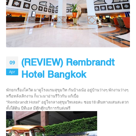
(REVIEW) Rembrandt
09
Hotel Bangkok
Apr
พักยกเรื่องโควิด มาดูโรงแรมสุขุมวิท กันบ้างเน้อ อยู่บ้านว่างๆ พักงานว่างๆ
หรือหลังเลิกงาน ก็แวะมาอ่านรีวิวกัน แก้เบื่อ
“Rembrandt Hotel” อยู่ใจกลางสุขุมวิทเลยคะ ซอย18 เดินทางแสนสะดวก
ทั้งใต้ดิน บีทีเอส มีตุ๊กตุ๊กบริการรับส่งฟรี